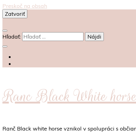
Preskoč na obsah
Zatvoriť
0
Hľadať:
Ranc Black White hors
Ranč Black white horse vznikol v spolupráci s obč