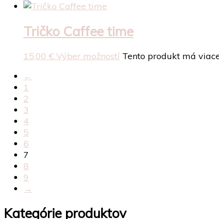
Tričko Caffee time
15,00
€
Výber možností
Tento produkt má viace
←
1
2
3
4
5
6
7
8
9
→
Kategórie produktov