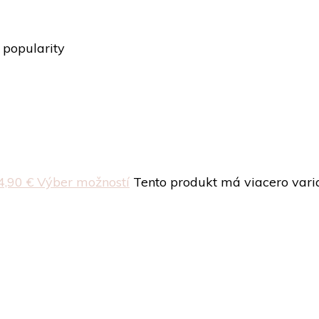
 popularity
4,90 €
Výber možností
Tento produkt má viacero varia