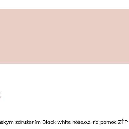
e
ianskym združením Black white hose,o.z. na pomoc ZŤ