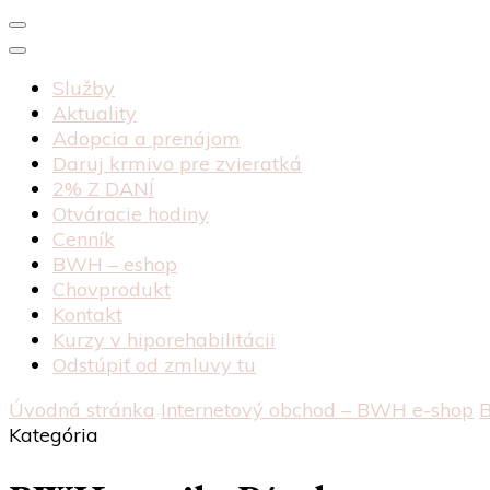
Služby
Aktuality
Adopcia a prenájom
Daruj krmivo pre zvieratká
2% Z DANÍ
Otváracie hodiny
Cenník
BWH – eshop
Chovprodukt
Kontakt
Kurzy v hiporehabilitácii
Odstúpiť od zmluvy tu
Úvodná stránka
Internetový obchod – BWH e-shop
B
Kategória