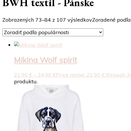
BWH textil - Pánske
Zobrazených 73–84 z 107 výsledkov
Zoradené podľa
Mikina Wolf spirit
21,90
€
–
34,90
€
Price range: 21,90 € through 3
produktu.