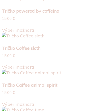
viacero
Tričko powered by caffeine
variantov.
Možnosti
15,00
€
si
Tento
môžete
Výber možností
produkt
vybrať
má
na
viacero
stránke
Tričko Coffee sloth
variantov.
produktu.
Možnosti
15,00
€
si
Tento
môžete
Výber možností
produkt
vybrať
má
na
viacero
stránke
Tričko Caffee animal spirit
variantov.
produktu.
Možnosti
15,00
€
si
Tento
môžete
Výber možností
produkt
vybrať
má