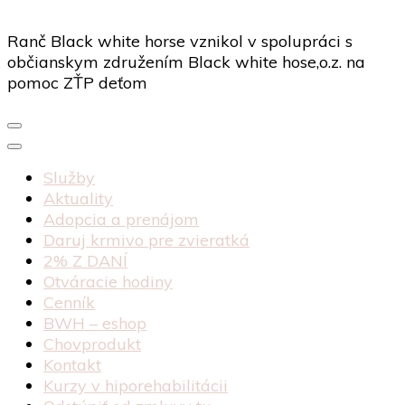
Ranč Black white horse vznikol v spolupráci s
občianskym združením Black white hose,o.z. na
pomoc ZŤP deťom
Služby
Aktuality
Adopcia a prenájom
Daruj krmivo pre zvieratká
2% Z DANÍ
Otváracie hodiny
Cenník
BWH – eshop
Chovprodukt
Kontakt
Kurzy v hiporehabilitácii