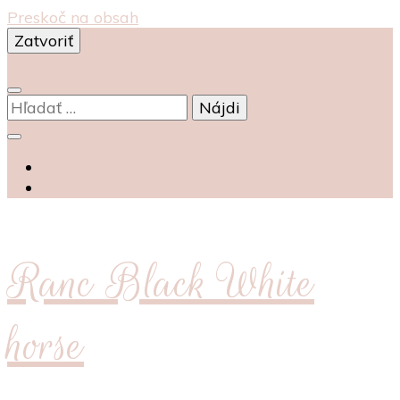
Preskoč na obsah
Zatvoriť
0
Hľadať:
Ranc Black White
horse