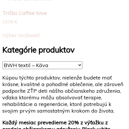
na
viacero
stránke
Tričko Caffee time
variantov.
produktu.
Možnosti
15,00
€
si
Tento
môžete
Výber možností
produkt
vybrať
má
na
Kategórie produktov
viacero
stránke
variantov.
produktu.
Možnosti
si
môžete
Kúpou týchto produktov, nielenže budete mať
vybrať
krásne, kvalitné a pohodlné oblečenie, ale zároveň
na
podporíte ZŤP deti nášho občianskeho združenia,
stránke
vďaka ktorému môžu absolvovať terapie,
produktu.
rehabilitácie a regenerácie, ktoré potrebujú k
svojim prvým samostatným krokom do života.
Každý mesiac prevedieme 20% z výťažku z