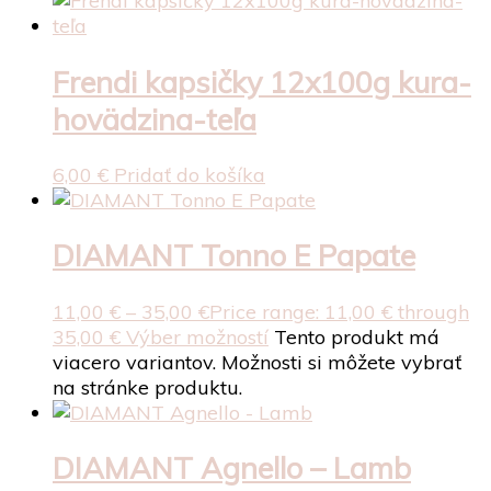
Frendi kapsičky 12x100g kura-
hovädzina-teľa
6,00
€
Pridať do košíka
DIAMANT Tonno E Papate
11,00
€
–
35,00
€
Price range: 11,00 € through
35,00 €
Výber možností
Tento produkt má
viacero variantov. Možnosti si môžete vybrať
na stránke produktu.
DIAMANT Agnello – Lamb