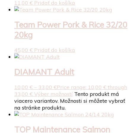
11,00
€
Pridať do košíka
Team Power Pork & Rice 32/20
20kg
45,00
€
Pridať do košíka
DIAMANT Adult
10,00
€
–
33,00
€
Price range: 10,00 € through
33,00 €
Výber možností
Tento produkt má
viacero variantov. Možnosti si môžete vybrať
na stránke produktu.
TOP Maintenance Salmon