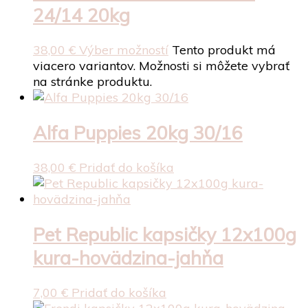
24/14 20kg
38,00
€
Výber možností
Tento produkt má
viacero variantov. Možnosti si môžete vybrať
na stránke produktu.
Alfa Puppies 20kg 30/16
38,00
€
Pridať do košíka
Pet Republic kapsičky 12x100g
kura-hovädzina-jahňa
7,00
€
Pridať do košíka