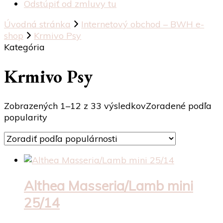
Odstúpiť od zmluvy tu
Úvodná stránka
Internetový obchod – BWH e-
shop
Krmivo Psy
Kategória
Krmivo Psy
Zobrazených 1–12 z 33 výsledkov
Zoradené podľa
popularity
Althea Masseria/Lamb mini
25/14