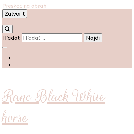
Preskoč na obsah
Zatvoriť
0
Hľadať:
Ranc Black White
horse