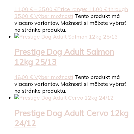
11,00
€
–
35,00
€
Price range: 11,00 € through
35,00 €
Výber možností
Tento produkt má
viacero variantov. Možnosti si môžete vybrať
na stránke produktu.
Prestige Dog Adult Salmon
12kg 25/13
48,00
€
Výber možností
Tento produkt má
viacero variantov. Možnosti si môžete vybrať
na stránke produktu.
Prestige Dog Adult Cervo 12kg
24/12