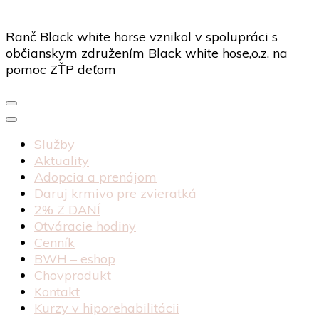
Ranč Black white horse vznikol v spolupráci s
občianskym združením Black white hose,o.z. na
pomoc ZŤP deťom
Služby
Aktuality
Adopcia a prenájom
Daruj krmivo pre zvieratká
2% Z DANÍ
Otváracie hodiny
Cenník
BWH – eshop
Chovprodukt
Kontakt
Kurzy v hiporehabilitácii