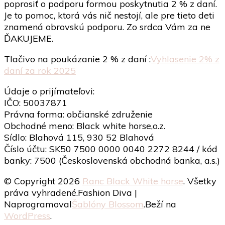
poprosiť o podporu formou poskytnutia 2 % z daní.
Je to pomoc, ktorá vás nič nestojí, ale pre tieto deti
znamená obrovskú podporu. Zo srdca Vám za ne
ĎAKUJEME.
Tlačivo na poukázanie 2 % z daní :
Vyhlasenie 2% z
daní za rok 2025
Údaje o prijímateľovi:
IČO: 50037871
Právna forma: občianské združenie
Obchodné meno: Black white horse,o.z.
Sídlo: Blahová 115, 930 52 Blahová
Číslo účtu: SK50 7500 0000 0040 2272 8244 / kód
banky: 7500 (Československá obchodná banka, a.s.)
© Copyright 2026
Ranc Black White horse
. Všetky
práva vyhradené.
Fashion Diva |
Naprogramoval
Šablóny Blossom
.Beží na
WordPress
.