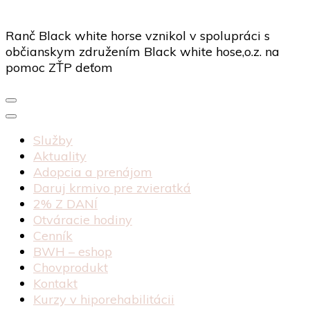
Ranč Black white horse vznikol v spolupráci s
občianskym združením Black white hose,o.z. na
pomoc ZŤP deťom
Služby
Aktuality
Adopcia a prenájom
Daruj krmivo pre zvieratká
2% Z DANÍ
Otváracie hodiny
Cenník
BWH – eshop
Chovprodukt
Kontakt
Kurzy v hiporehabilitácii