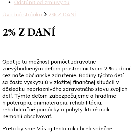
Odstúpiť od zmluvy tu
Úvodná stránka
2% Z DANÍ
2% Z DANÍ
Opäť je tu možnosť pomôcť zdravotne
znevýhodneným deťom prostredníctvom 2 % z daní
cez naše občianske združenie. Rodiny týchto detí
sa často vyskytujú v zložitej finančnej situácii v
dôsledku nepriaznivého zdravotného stavu svojich
detí. Týmto deťom zabezpečujeme a hradíme
hipoterapiu, animoterapiu, rehabilitáciu,
rehabilitačné pomôcky a pobyty, ktoré inak
nemohli absolvovať.
Preto by sme Vás aj tento rok chceli srdečne