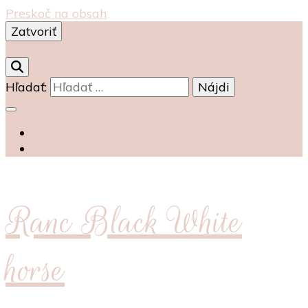
Preskoč na obsah
Zatvoriť
0
Hľadať:
Ranc Black White
horse