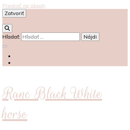
Preskoč na obsah
Zatvoriť
0
Hľadať:
Ranc Black White
horse