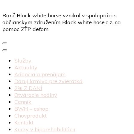
Ranč Black white horse vznikol v spolupráci s
občianskym združením Black white hose,o.z. na
pomoc ZŤP deťom
Služby
Aktuality
Adopcia a prenájom
Daruj krmivo pre zvieratká
2% Z DANÍ
Otváracie hodiny
Cenník
BWH – eshop
Chovprodukt
Kontakt
Kurzy v hiporehabilitácii