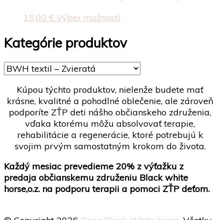
variantov.
stránke
Možnosti
Tento
15,00
€
Výber možností
produktu.
si
produkt
môžete
má
Kategórie produktov
vybrať
viacero
na
variantov.
stránke
Možnosti
produktu.
si
Kúpou týchto produktov, nielenže budete mať
môžete
krásne, kvalitné a pohodlné oblečenie, ale zároveň
vybrať
podporíte ZŤP deti nášho občianskeho združenia,
na
vďaka ktorému môžu absolvovať terapie,
stránke
rehabilitácie a regenerácie, ktoré potrebujú k
produktu.
svojim prvým samostatným krokom do života.
Každý mesiac prevedieme 20% z výťažku z
predaja občianskemu združeniu Black white
horse,o.z. na podporu terapii a pomoci ZŤP deťom.