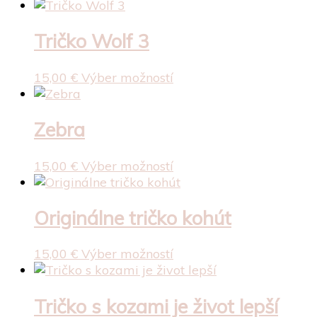
Tričko Wolf 3
Tento
15,00
€
Výber možností
produkt
má
viacero
Zebra
variantov.
Možnosti
Tento
15,00
€
Výber možností
si
produkt
môžete
má
vybrať
viacero
Originálne tričko kohút
na
variantov.
stránke
Možnosti
Tento
15,00
€
Výber možností
produktu.
si
produkt
môžete
má
vybrať
viacero
Tričko s kozami je život lepší
na