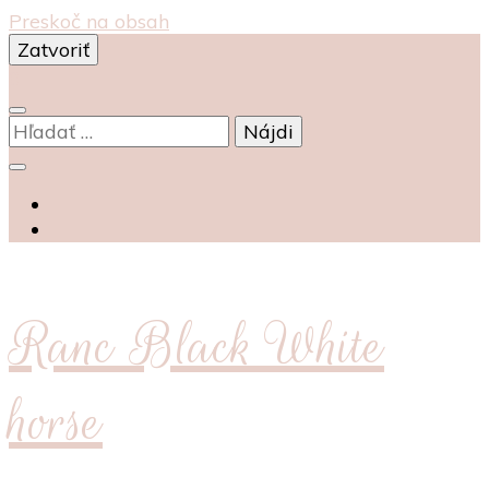
Preskoč na obsah
Zatvoriť
0
Hľadať:
Ranc Black White
horse