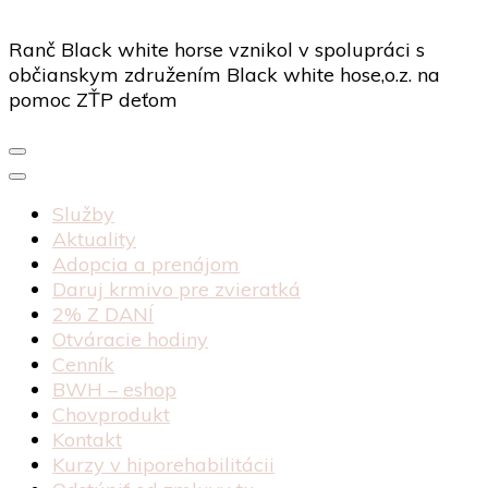
Ranč Black white horse vznikol v spolupráci s
občianskym združením Black white hose,o.z. na
pomoc ZŤP deťom
Služby
Aktuality
Adopcia a prenájom
Daruj krmivo pre zvieratká
2% Z DANÍ
Otváracie hodiny
Cenník
BWH – eshop
Chovprodukt
Kontakt
Kurzy v hiporehabilitácii