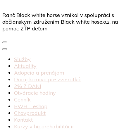
Ranč Black white horse vznikol v spolupráci s
občianskym združením Black white hose,o.z. na
pomoc ZŤP deťom
Služby
Aktuality
Adopcia a prenájom
Daruj krmivo pre zvieratká
2% Z DANÍ
Otváracie hodiny
Cenník
BWH – eshop
Chovprodukt
Kontakt
Kurzy v hiporehabilitácii