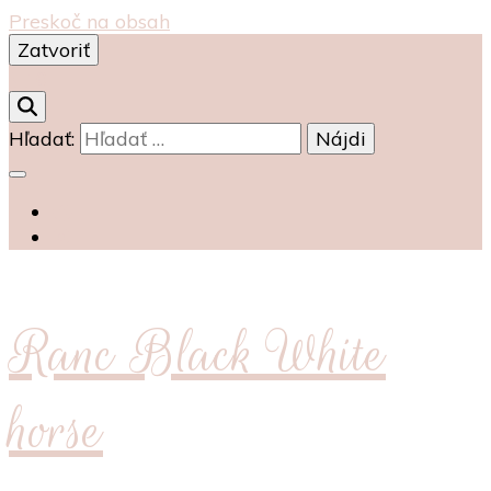
Preskoč na obsah
Zatvoriť
0
Hľadať:
Ranc Black White
horse