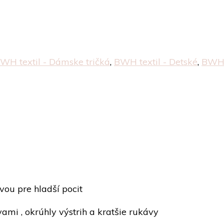
WH textil - Dámske tričká
,
BWH textil - Detské
,
BWH t
vou pre hladší pocit
mi , okrúhly výstrih a kratšie rukávy