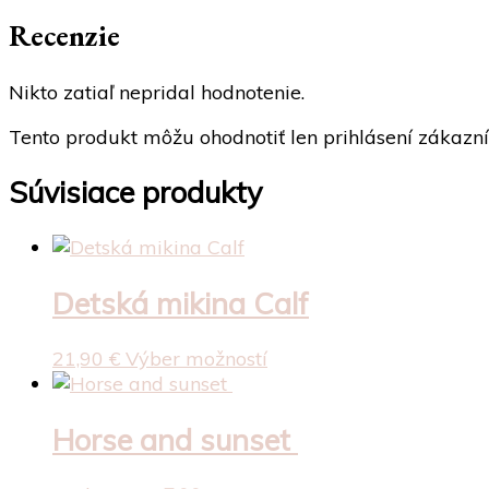
Recenzie
Nikto zatiaľ nepridal hodnotenie.
Tento produkt môžu ohodnotiť len prihlásení zákazníci,
Súvisiace produkty
Detská mikina Calf
Tento
21,90
€
Výber možností
produkt
má
viacero
Horse and sunset
variantov.
Možnosti