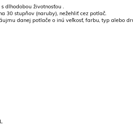
 s dlhodobou životnosťou .
 30 stupňov (naruby), nežehliť cez potlač.
mu danej potlače o inú veľkosť, farbu, typ alebo dru
XL