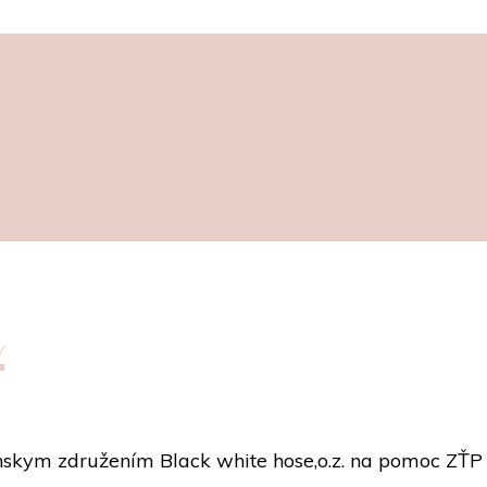
e
ianskym združením Black white hose,o.z. na pomoc ZŤ