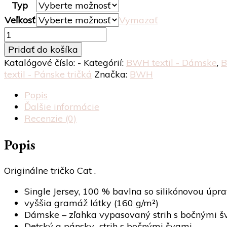
Typ
Veľkosť
Vymazať
množstvo
Cat
Pridať do košíka
Katalógové číslo:
-
Kategórií:
BWH textil - Dámske
,
B
textil - Pánske tričká
Značka:
BWH
Popis
Ďalšie informácie
Recenzie (0)
Popis
Originálne tričko Cat .
Single Jersey, 100 % bavlna so silikónovou úpra
vyššia gramáž látky (160 g/m²)
Dámske – zľahka vypasovaný strih s bočnými šva
Detský a pánsky strih s bočnými švami