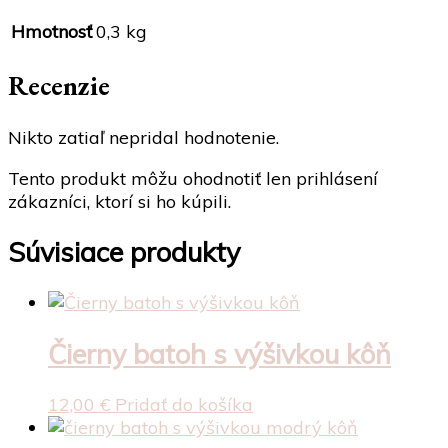
Hmotnosť
0,3 kg
Recenzie
Nikto zatiaľ nepridal hodnotenie.
Tento produkt môžu ohodnotiť len prihlásení
zákazníci, ktorí si ho kúpili.
Súvisiace produkty
Čierny batoh s výšivkou kôň
12,00
€
Pridať do košíka