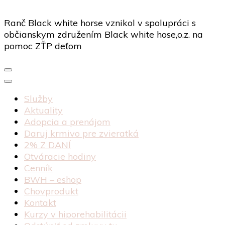
Ranč Black white horse vznikol v spolupráci s
občianskym združením Black white hose,o.z. na
pomoc ZŤP deťom
Služby
Aktuality
Adopcia a prenájom
Daruj krmivo pre zvieratká
2% Z DANÍ
Otváracie hodiny
Cenník
BWH – eshop
Chovprodukt
Kontakt
Kurzy v hiporehabilitácii