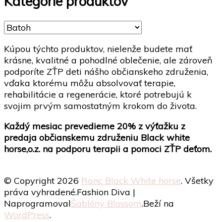
Kategórie produktov
Kúpou týchto produktov, nielenže budete mať
krásne, kvalitné a pohodlné oblečenie, ale zároveň
podporíte ZŤP deti nášho občianskeho združenia,
vďaka ktorému môžu absolvovať terapie,
rehabilitácie a regenerácie, ktoré potrebujú k
svojim prvým samostatným krokom do života.
Každý mesiac prevedieme 20% z výťažku z
predaja občianskemu združeniu Black white
horse,o.z. na podporu terapii a pomoci ZŤP deťom.
© Copyright 2026
Ranc Black White horse
. Všetky
práva vyhradené.
Fashion Diva |
Naprogramoval
Šablóny Blossom
.Beží na
WordPress
.