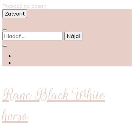
Preskoč na obsah
Zatvoriť
0
Hľadať:
Ranc Black White
horse