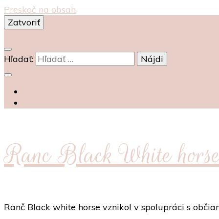
Preskoč na obsah
Zatvoriť
0
Hľadať:
Ranc Black White hors
Ranč Black white horse vznikol v spolupráci s obč