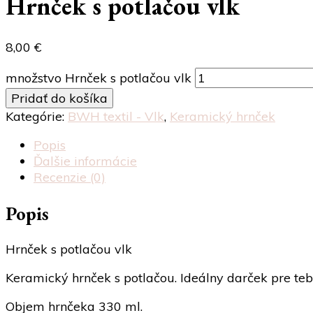
Hrnček s potlačou vlk
8,00
€
množstvo Hrnček s potlačou vlk
Pridať do košíka
Kategórie:
BWH textil - Vlk
,
Keramický hrnček
Popis
Ďalšie informácie
Recenzie (0)
Popis
Hrnček s potlačou vlk
Keramický hrnček s potlačou. Ideálny darček pre teb
Objem hrnčeka 330 ml.