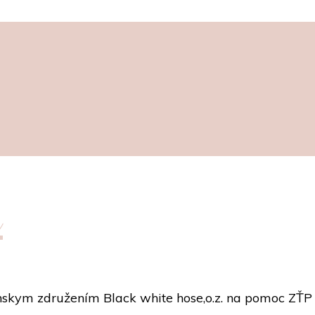
e
ianskym združením Black white hose,o.z. na pomoc ZŤ