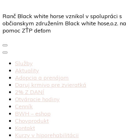
Ranč Black white horse vznikol v spolupráci s
občianskym združením Black white hose,o.z. na
pomoc ZŤP deťom
Služby
Aktuality
Adopcia a prenájom
Daruj krmivo pre zvieratká
2% Z DANÍ
Otváracie hodiny
Cenník
BWH – eshop
Chovprodukt
Kontakt
Kurzy v hiporehabilitácii