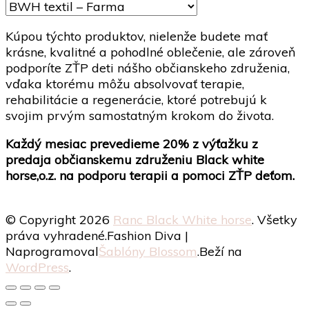
stránke
Možnosti
produktu.
si
Kúpou týchto produktov, nielenže budete mať
môžete
krásne, kvalitné a pohodlné oblečenie, ale zároveň
vybrať
podporíte ZŤP deti nášho občianskeho združenia,
na
vďaka ktorému môžu absolvovať terapie,
stránke
rehabilitácie a regenerácie, ktoré potrebujú k
produktu.
svojim prvým samostatným krokom do života.
Každý mesiac prevedieme 20% z výťažku z
predaja občianskemu združeniu Black white
horse,o.z. na podporu terapii a pomoci ZŤP deťom.
© Copyright 2026
Ranc Black White horse
. Všetky
práva vyhradené.
Fashion Diva |
Naprogramoval
Šablóny Blossom
.Beží na
WordPress
.