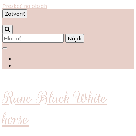
Preskoč na obsah
Zatvoriť
0
Hľadať:
Ranc Black White
horse