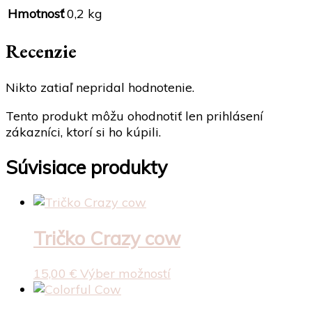
Hmotnosť
0,2 kg
Recenzie
Nikto zatiaľ nepridal hodnotenie.
Tento produkt môžu ohodnotiť len prihlásení
zákazníci, ktorí si ho kúpili.
Súvisiace produkty
Tričko Crazy cow
Tento
15,00
€
Výber možností
produkt
má