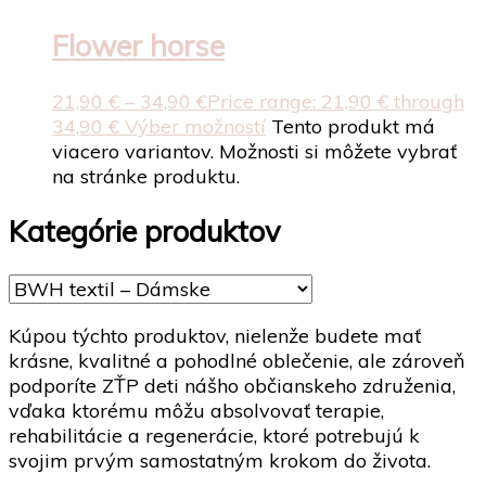
Flower horse
21,90
€
–
34,90
€
Price range: 21,90 € through
34,90 €
Výber možností
Tento produkt má
viacero variantov. Možnosti si môžete vybrať
na stránke produktu.
Kategórie produktov
Kúpou týchto produktov, nielenže budete mať
krásne, kvalitné a pohodlné oblečenie, ale zároveň
podporíte ZŤP deti nášho občianskeho združenia,
vďaka ktorému môžu absolvovať terapie,
rehabilitácie a regenerácie, ktoré potrebujú k
svojim prvým samostatným krokom do života.