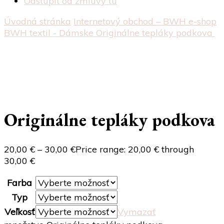
Odstúpiť od zmluvy tu
Úvodná stránka
Internetový obchod – BWH e-shop
BWH textil - Dámske
Originálne tepláky podkova
Originálne tepláky podkova
20,00
€
–
30,00
€
Price range: 20,00 € through
30,00 €
Farba
Typ
Veľkosť
Vymazať