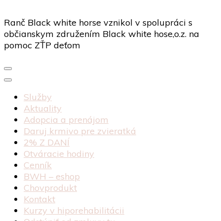
Ranč Black white horse vznikol v spolupráci s
občianskym združením Black white hose,o.z. na
pomoc ZŤP deťom
Služby
Aktuality
Adopcia a prenájom
Daruj krmivo pre zvieratká
2% Z DANÍ
Otváracie hodiny
Cenník
BWH – eshop
Chovprodukt
Kontakt
Kurzy v hiporehabilitácii