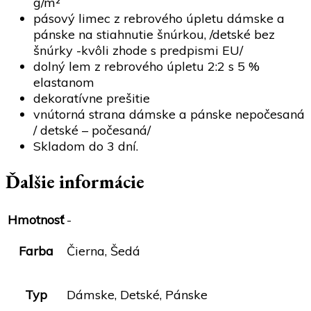
g/m²
pásový limec z rebrového úpletu dámske a
pánske na stiahnutie šnúrkou, /detské bez
šnúrky -kvôli zhode s predpismi EU/
dolný lem z rebrového úpletu 2:2 s 5 %
elastanom
dekoratívne prešitie
vnútorná strana dámske a pánske nepočesaná
/ detské – počesaná/
Skladom do 3 dní.
Ďalšie informácie
Hmotnosť
-
Farba
Čierna, Šedá
Typ
Dámske, Detské, Pánske