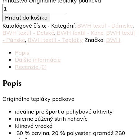
množstvo Originálne tepláky podkova
Pridať do košíka
Katalógové číslo:
-
Kategórií:
BWH textil - Dámske
,
BWH textil - Detské
,
BWH textil - Kone
,
BWH textil
- Pánske
,
BWH textil - Tepláky
Značka:
BWH
Popis
Ďalšie informácie
Recenzie (0)
Popis
Originálne tepláky podkova
ideálne pre šport a pohybové aktivity
mierne zúžený strih nohavíc
klinové vrecká
80 % bavlna, 20 % polyester, gramáž 280