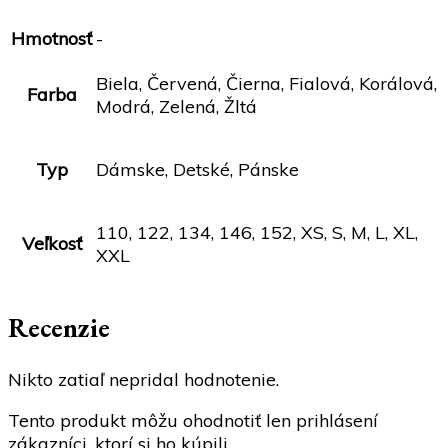
Hmotnosť
-
Biela, Červená, Čierna, Fialová, Korálová,
Farba
Modrá, Zelená, Žltá
Typ
Dámske, Detské, Pánske
110, 122, 134, 146, 152, XS, S, M, L, XL,
Veľkosť
XXL
Recenzie
Nikto zatiaľ nepridal hodnotenie.
Tento produkt môžu ohodnotiť len prihlásení
zákazníci, ktorí si ho kúpili.