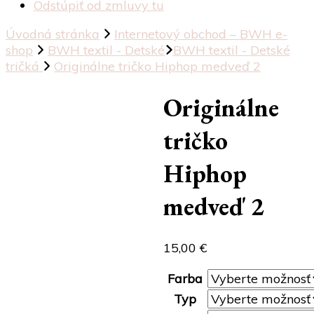
Odstúpiť od zmluvy tu
Úvodná stránka
Internetový obchod – BWH e-
shop
BWH textil - Detské
BWH textil - Detské
tričká
Originálne tričko Hiphop medveď 2
Originálne
tričko
Hiphop
medveď 2
15,00
€
Farba
Typ