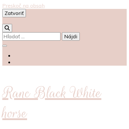
Preskoč na obsah
Zatvoriť
0
Hľadať:
Ranc Black White
horse