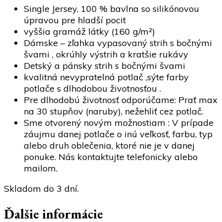
Single Jersey, 100 % bavlna so silikónovou
úpravou pre hladší pocit
vyššia gramáž látky (160 g/m²)
Dámske – zľahka vypasovaný strih s bočnými
švami , okrúhly výstrih a kratšie rukávy
Detský a pánsky strih s bočnými švami
kvalitná nevypratelná potlač ,sýte farby
potlače s dlhodobou životnosťou .
Pre dlhodobú životnosť odporúčame: Prať max
na 30 stupňov (naruby), nežehliť cez potlač.
Sme otvorený novým možnostiam : V prípade
záujmu danej potlače o inú veľkosť, farbu, typ
alebo druh oblečenia, ktoré nie je v danej
ponuke. Nás kontaktujte telefonicky alebo
mailom.
Skladom do 3 dní.
Ďalšie informácie