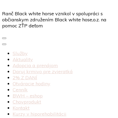
Ranč Black white horse vznikol v spolupráci s
občianskym združením Black white hose,o.z. na
pomoc ZŤP deťom
Služby
Aktuality
Adopcia a prenájom
Daruj krmivo pre zvieratká
2% Z DANÍ
Otváracie hodiny
Cenník
BWH – eshop
Chovprodukt
Kontakt
Kurzy v hiporehabilitácii