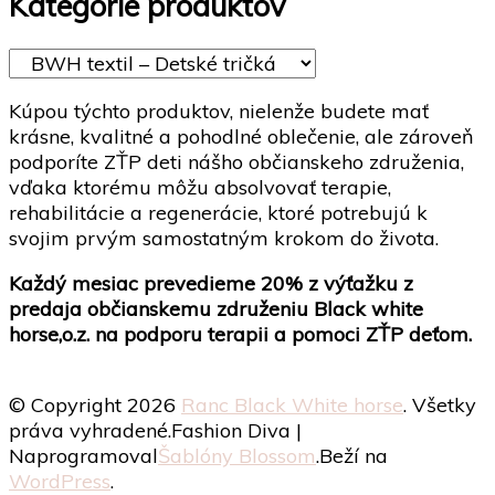
Kategórie produktov
na
môžete
Možnosti
môžete
st
vybrať
si
vybrať
pr
na
môžete
na
stránke
vybrať
stránke
Kúpou týchto produktov, nielenže budete mať
produktu.
na
produktu.
krásne, kvalitné a pohodlné oblečenie, ale zároveň
stránke
podporíte ZŤP deti nášho občianskeho združenia,
produktu.
vďaka ktorému môžu absolvovať terapie,
rehabilitácie a regenerácie, ktoré potrebujú k
svojim prvým samostatným krokom do života.
Každý mesiac prevedieme 20% z výťažku z
predaja občianskemu združeniu Black white
horse,o.z. na podporu terapii a pomoci ZŤP deťom.
© Copyright 2026
Ranc Black White horse
. Všetky
práva vyhradené.
Fashion Diva |
Naprogramoval
Šablóny Blossom
.Beží na
WordPress
.