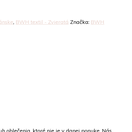
ánske
,
BWH textil - Zvieratá
Značka:
BWH
h oblečenia, ktoré nie je v danej ponuke. Nás