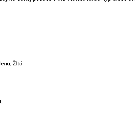
lená, Žltá
XL