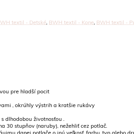
WH textil - Detské
,
BWH textil - Kone
,
BWH textil - P
vou pre hladší pocit
mi , okrúhly výstrih a kratšie rukávy
 s dlhodobou životnosťou .
 30 stupňov (naruby), nežehliť cez potlač.
mu danej potlače o inú veľkosť, farbu, typ alebo dru