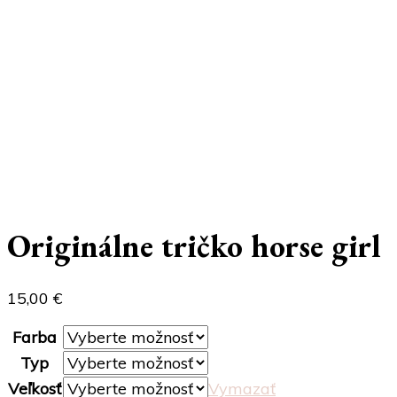
Originálne tričko horse girl
15,00
€
Farba
Typ
Veľkosť
Vymazať