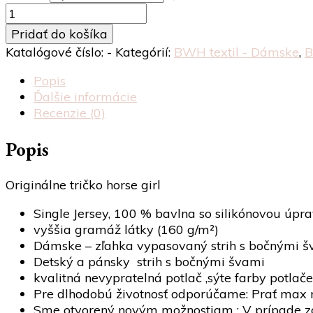
množstvo
Originálne
Pridať do košíka
tričko
Katalógové číslo:
-
Kategórií:
BWH textil - Dámske
,
B
horse
girl
Popis
Ďalšie informácie
Recenzie (0)
Popis
Originálne tričko horse girl
Single Jersey, 100 % bavlna so silikónovou úpra
vyššia gramáž látky (160 g/m²)
Dámske – zľahka vypasovaný strih s bočnými šva
Detský a pánsky strih s bočnými švami
kvalitná nevypratelná potlač ,sýte farby potlače
Pre dlhodobú životnosť odporúčame: Prať max na
Sme otvorený novým možnostiam : V prípade záuj