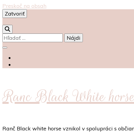
Preskoč na obsah
Zatvoriť
0
Hľadať:
Ranc Black White hors
Ranč Black white horse vznikol v spolupráci s obč