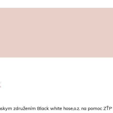
e
ianskym združením Black white hose,o.z. na pomoc ZŤ