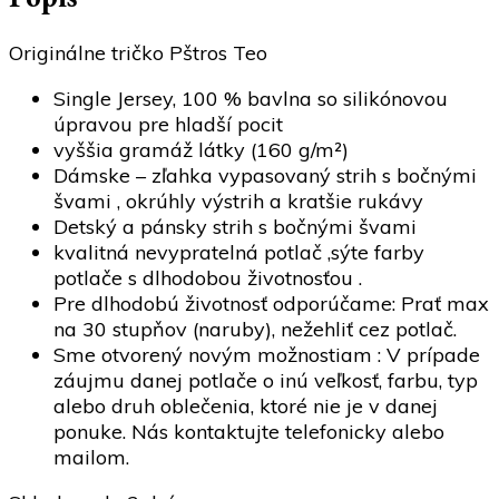
Originálne tričko Pštros Teo
Single Jersey, 100 % bavlna so silikónovou
úpravou pre hladší pocit
vyššia gramáž látky (160 g/m²)
Dámske – zľahka vypasovaný strih s bočnými
švami , okrúhly výstrih a kratšie rukávy
Detský a pánsky strih s bočnými švami
kvalitná nevypratelná potlač ,sýte farby
potlače s dlhodobou životnosťou .
Pre dlhodobú životnosť odporúčame: Prať max
na 30 stupňov (naruby), nežehliť cez potlač.
Sme otvorený novým možnostiam : V prípade
záujmu danej potlače o inú veľkosť, farbu, typ
alebo druh oblečenia, ktoré nie je v danej
ponuke. Nás kontaktujte telefonicky alebo
mailom.