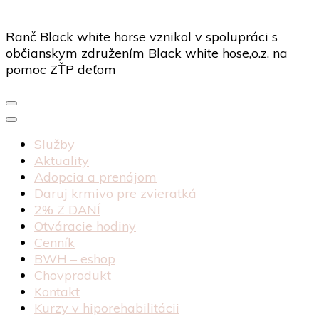
Ranč Black white horse vznikol v spolupráci s
občianskym združením Black white hose,o.z. na
pomoc ZŤP deťom
Služby
Aktuality
Adopcia a prenájom
Daruj krmivo pre zvieratká
2% Z DANÍ
Otváracie hodiny
Cenník
BWH – eshop
Chovprodukt
Kontakt
Kurzy v hiporehabilitácii