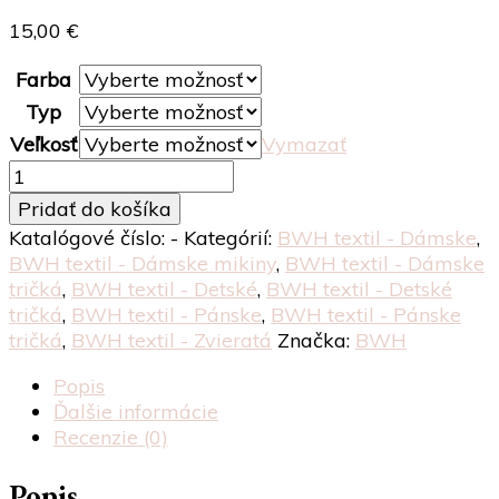
15,00
€
Farba
Typ
Veľkosť
Vymazať
množstvo
Pštros
Pridať do košíka
Teo
Katalógové číslo:
-
Kategórií:
BWH textil - Dámske
,
BWH textil - Dámske mikiny
,
BWH textil - Dámske
tričká
,
BWH textil - Detské
,
BWH textil - Detské
tričká
,
BWH textil - Pánske
,
BWH textil - Pánske
tričká
,
BWH textil - Zvieratá
Značka:
BWH
Popis
Ďalšie informácie
Recenzie (0)
Popis