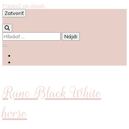
Preskoč na obsah
Zatvoriť
0
Hľadať:
Ranc Black White
horse