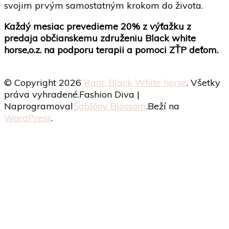
produktu.
svojim prvým samostatným krokom do života.
Každý mesiac prevedieme 20% z výťažku z
predaja občianskemu združeniu Black white
horse,o.z. na podporu terapii a pomoci ZŤP deťom.
© Copyright 2026
Ranc Black White horse
. Všetky
práva vyhradené.
Fashion Diva |
Naprogramoval
Šablóny Blossom
.Beží na
WordPress
.