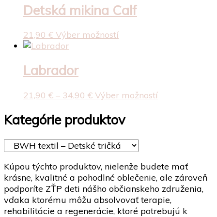
vybrať
through
viacero
Detská mikina Calf
na
35,90 €
variantov.
stránke
Možnosti
Tento
21,90
€
Výber možností
produktu.
si
produkt
môžete
má
vybrať
viacero
Labrador
na
variantov.
stránke
Možnosti
Price
Tento
21,90
€
–
34,90
€
Výber možností
produktu.
si
range:
produkt
môžete
21,90 €
má
Kategórie produktov
vybrať
through
viacero
na
34,90 €
variantov.
stránke
Možnosti
produktu.
si
Kúpou týchto produktov, nielenže budete mať
môžete
krásne, kvalitné a pohodlné oblečenie, ale zároveň
vybrať
podporíte ZŤP deti nášho občianskeho združenia,
na
vďaka ktorému môžu absolvovať terapie,
stránke
rehabilitácie a regenerácie, ktoré potrebujú k