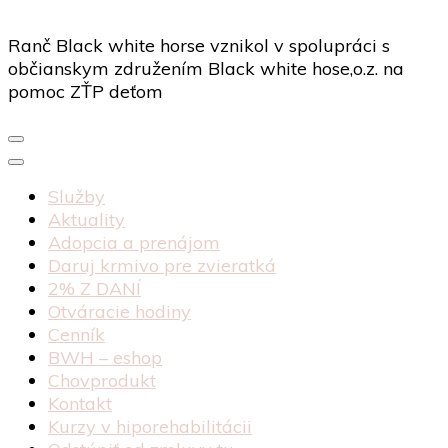
Ranč Black white horse vznikol v spolupráci s
občianskym združením Black white hose,o.z. na
pomoc ZŤP deťom
Služby
Aktuality
Adopcia a prenájom
Daruj krmivo pre zvieratká
2% Z DANÍ
Otváracie hodiny
Cenník
BWH – eshop
Chovprodukt
Kontakt
Kurzy v hiporehabilitácii