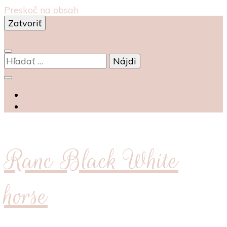
Preskoč na obsah
Zatvoriť
0
Hľadať:
Ranc Black White
horse