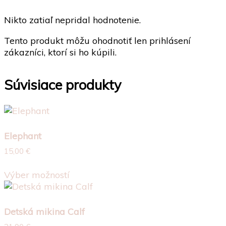
Nikto zatiaľ nepridal hodnotenie.
Tento produkt môžu ohodnotiť len prihlásení
zákazníci, ktorí si ho kúpili.
Súvisiace produkty
Elephant
15,00
€
Tento
Výber možností
produkt
má
viacero
Detská mikina Calf
variantov.
Možnosti