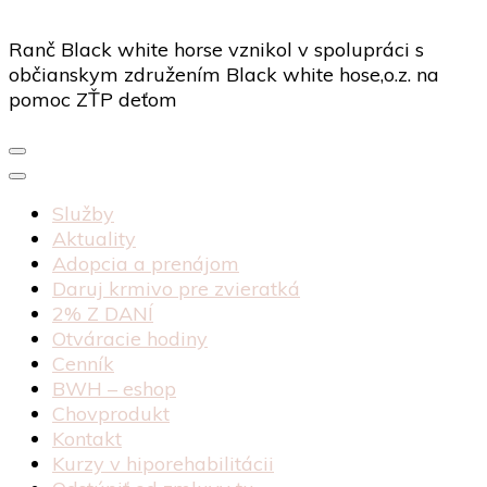
Ranč Black white horse vznikol v spolupráci s
občianskym združením Black white hose,o.z. na
pomoc ZŤP deťom
Služby
Aktuality
Adopcia a prenájom
Daruj krmivo pre zvieratká
2% Z DANÍ
Otváracie hodiny
Cenník
BWH – eshop
Chovprodukt
Kontakt
Kurzy v hiporehabilitácii