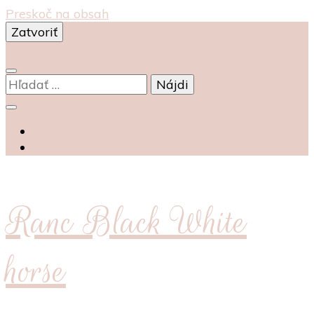
Preskoč na obsah
Zatvoriť
0
Hľadať:
Ranc Black White
horse