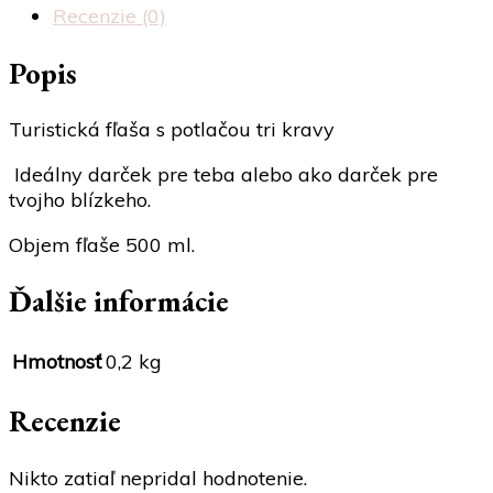
kravy
Recenzie (0)
Popis
Turistická fľaša s potlačou tri kravy
Ideálny darček pre teba alebo ako darček pre
tvojho blízkeho.
Objem fľaše 500 ml.
Ďalšie informácie
Hmotnosť
0,2 kg
Recenzie
Nikto zatiaľ nepridal hodnotenie.