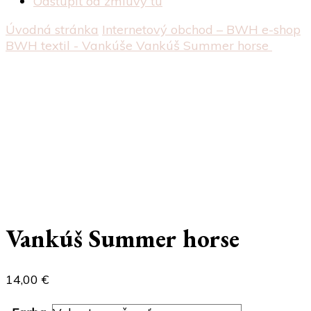
Odstúpiť od zmluvy tu
Úvodná stránka
Internetový obchod – BWH e-shop
BWH textil - Vankúše
Vankúš Summer horse
Vankúš Summer horse
14,00
€