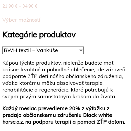
Možnosti
Price
21,90
€
–
34,90
€
si
range:
Tento
21,90 €
môžete
Výber možností
produkt
through
vybrať
má
34,90 €
na
Kategórie produktov
viacero
stránke
variantov.
produktu.
Možnosti
si
môžete
Kúpou týchto produktov, nielenže budete mať
vybrať
krásne, kvalitné a pohodlné oblečenie, ale zároveň
na
podporíte ZŤP deti nášho občianskeho združenia,
stránke
vďaka ktorému môžu absolvovať terapie,
produktu.
rehabilitácie a regenerácie, ktoré potrebujú k
svojim prvým samostatným krokom do života.
Každý mesiac prevedieme 20% z výťažku z
predaja občianskemu združeniu Black white
horse,o.z. na podporu terapii a pomoci ZŤP deťom.