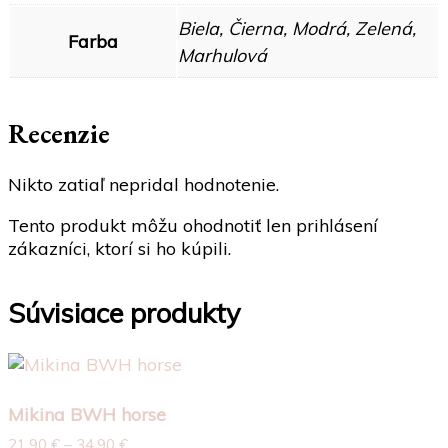
Biela, Čierna, Modrá, Zelená,
Farba
Marhulová
Recenzie
Nikto zatiaľ nepridal hodnotenie.
Tento produkt môžu ohodnotiť len prihlásení
zákazníci, ktorí si ho kúpili.
Súvisiace produkty
Mikina BWH horse
Price
21,90
€
–
34,90
€