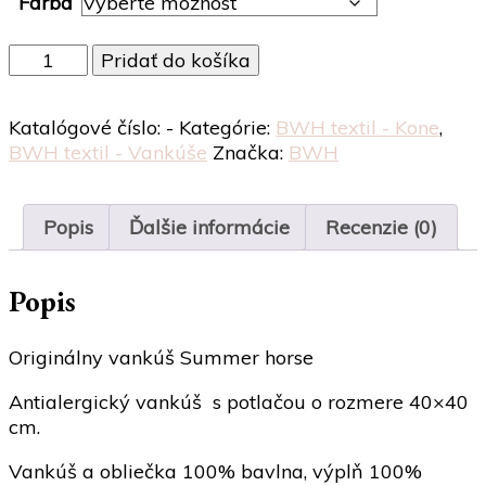
Farba
množstvo
Pridať do košíka
Vankúš
Summer
Katalógové číslo:
-
Kategórie:
BWH textil - Kone
,
horse
BWH textil - Vankúše
Značka:
BWH
Popis
Ďalšie informácie
Recenzie (0)
Popis
Originálny vankúš Summer horse
Antialergický vankúš s potlačou o rozmere 40×40
cm.
Vankúš a obliečka 100% bavlna, výplň 100%