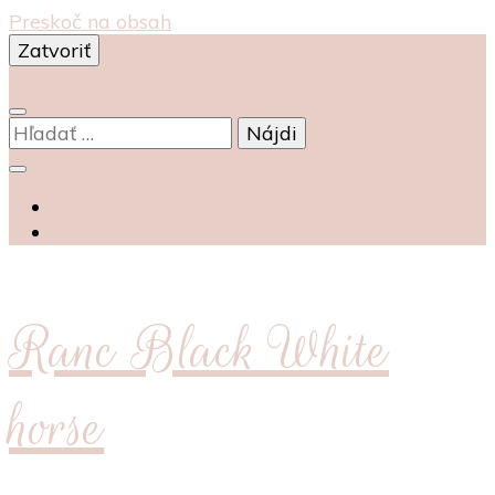
Preskoč na obsah
Zatvoriť
0
Hľadať:
Ranc Black White
horse