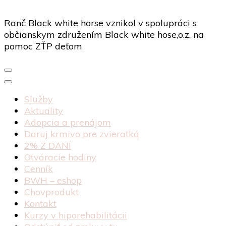
Ranč Black white horse vznikol v spolupráci s
občianskym združením Black white hose,o.z. na
pomoc ZŤP deťom
Služby
Aktuality
Adopcia a prenájom
Daruj krmivo pre zvieratká
2% Z DANÍ
Otváracie hodiny
Cenník
BWH – eshop
Chovprodukt
Kontakt
Kurzy v hiporehabilitácii