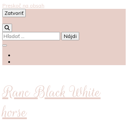
Preskoč na obsah
Zatvoriť
0
Hľadať:
Ranc Black White
horse