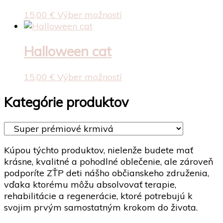
stránke
Možnosti
Tento
15,00
€
Výber možností
produktu.
si
produkt
môžete
má
vybrať
viacero
Halloween cat
na
variantov.
stránke
Možnosti
Tento
15,00
€
Výber možností
produktu.
si
produkt
môžete
má
Kategórie produktov
vybrať
viacero
na
variantov.
stránke
Možnosti
produktu.
si
Kúpou týchto produktov, nielenže budete mať
môžete
krásne, kvalitné a pohodlné oblečenie, ale zároveň
vybrať
podporíte ZŤP deti nášho občianskeho združenia,
na
vďaka ktorému môžu absolvovať terapie,
stránke
rehabilitácie a regenerácie, ktoré potrebujú k
produktu.
svojim prvým samostatným krokom do života.