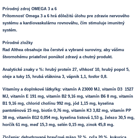
Prírodný zdroj OMEGA 3 a 6
Prítomnosť Omega 3 a 6 hrá dôležitú úlohu pre zdravie nervového
systému a kardiovaskulárnu rovnováhu, čím stimuluje imunitný
systém.
Prírodné zložky
Rad Althea obsahuje iba čerstvé a vybrané suroviny, aby vášmu
štvornohému priateľovi ponúkol zdravý a chutný produkt.
Analytické znaky v %:
hrubý proteín 27, vlhkosť 10, hrubý popol 5,
oleje a tuky 15, hrubá vláknina 3, vápnik 1,1, fosfor 0,8.
Vitamíny a doplnkové látky/kg:
vitamín A 23000 MJ, vitamín D3 1527
MJ, vitamín E 191 mg, vitamín B2 9,16 mg, vitamín B6 8 mg, vitamín
B1 9,16 mg, chlorid cholínu 992 mg, jód 1,15 mg, kyselina
pantoténová 15 mg, biotín 0,76 mg, vitamín K3 3,82 mg, vitamín PP
38 mg, vitamín B12 0,054 mg, kyselina listová 1,53 g, železo 30,5 mg,
horčík 61 mg, meď 15,3 mg, selén 0,15 mg, zinok 45,8 mg.
Zloženie:
dehydrované bravčové mäso 32 %, ryža 20 %, kukurica,