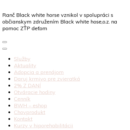
Ranč Black white horse vznikol v spolupráci s
občianskym združením Black white hose,o.z. na
pomoc ZŤP deťom
Služby
Aktuality
Adopcia a prenájom
Daruj krmivo pre zvieratká
2% Z DANÍ
Otváracie hodiny
Cenník
BWH – eshop
Chovprodukt
Kontakt
Kurzy v hiporehabilitácii